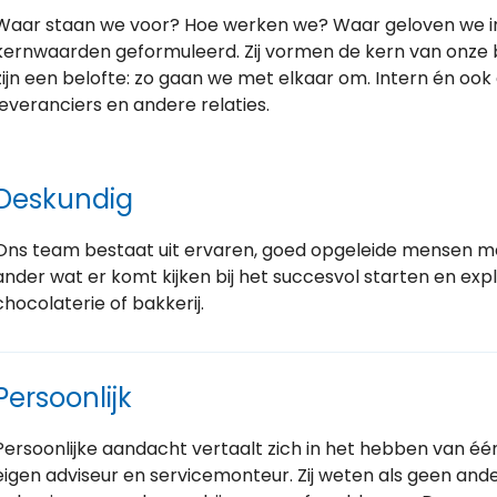
Waar staan we voor? Hoe werken we? Waar geloven we in
kernwaarden geformuleerd. Zij vormen de kern van onze be
zijn een belofte: zo gaan we met elkaar om. Intern én oo
leveranciers en andere relaties.
Deskundig
Ons team bestaat uit ervaren, goed opgeleide mensen met
ander wat er komt kijken bij het succesvol starten en exploi
chocolaterie of bakkerij.
Persoonlijk
Persoonlijke aandacht vertaalt zich in het hebben van 
eigen adviseur en servicemonteur. Zij weten als geen ander