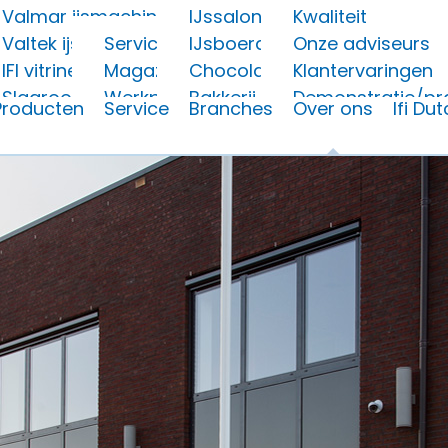
Valmar ijsmachines
IJssalon
Kwaliteit
Valtek ijsmachines
Serviceteam
IJsboerderij
Onze adviseurs
IFI vitrines
Magazijn
Chocolaterie
Klantervaringen
Slagroomautomaten
Werkplaats
Bakkerij
Demonstratie/pra
Producten
Service
Branches
Over ons
Ifi Du
Shock freezers
Onderhoud
Patisserie
Financiering