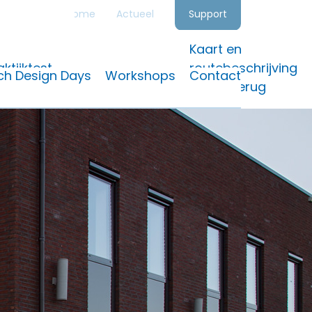
Home
Actueel
Support
Kaart en
ktijktest
routebeschrijving
tch Design Days
Workshops
Contact
Bel mij terug