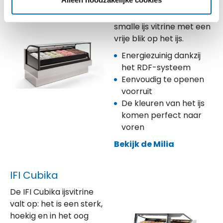
De IFI Milia is een lage en
strak vorm gegeven
smalle ijs vitrine met een
vrije blik op het ijs.
Energiezuinig dankzij
het RDF-systeem
Eenvoudig te openen
voorruit
De kleuren van het ijs
komen perfect naar
voren
Bekijk de Milia
IFI Cubika
De IFI Cubika ijsvitrine
valt op: het is een sterk,
hoekig en in het oog