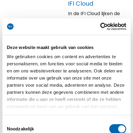
IFI Cloud
In de IFI Cloud lijken de
ijsbakken te zweven in
een wolk van licht
waardoor de presentatie
van het ijs heel
Deze website maakt gebruik van cookies
aantrekkelijk oogt.
We gebruiken cookies om content en advertenties te
Langer
personaliseren, om functies voor social media te bieden
kwaliteitsbehoud van
en om ons websiteverkeer te analyseren. Ook delen we
het ijs
informatie over uw gebruik van onze site met onze
In kleur en intensiteit
partners voor social media, adverteren en analyse. Deze
regelbare LED
partners kunnen deze gegevens combineren met andere
verlichting
informatie die u aan ze heeft verstrekt of die ze hebben
Geïsoleerde kuip uit
verzameld op basis van uw gebruik van hun services.
één geheel
Bekijk de Cloud
Toestemmingsselectie
Noodzakelijk