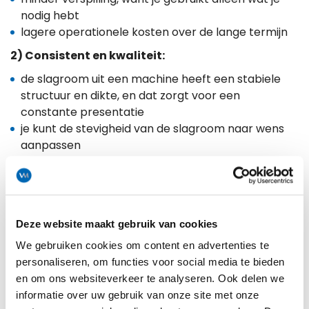
minder verspilling, want je gebruikt alleen wat je
nodig hebt
lagere operationele kosten over de lange termijn
2) Consistent en kwaliteit:
de slagroom uit een machine heeft een stabiele
structuur en dikte, en dat zorgt voor een
constante presentatie
je kunt de stevigheid van de slagroom naar wens
aanpassen
3) Tijdsbesparing:
een slagroommachine is snel en makkelijk in
gebruik, wat handig is tijdens piekuren in een
Deze website maakt gebruik van cookies
drukke horeca omgeving
geen gedoe met het vervangen van spuitbussen
We gebruiken cookies om content en advertenties te
en gaspatronen
personaliseren, om functies voor social media te bieden
en om ons websiteverkeer te analyseren. Ook delen we
4) Milieuvriendelijk:
informatie over uw gebruik van onze site met onze
minder afval, omdat je geen spuitbussen of