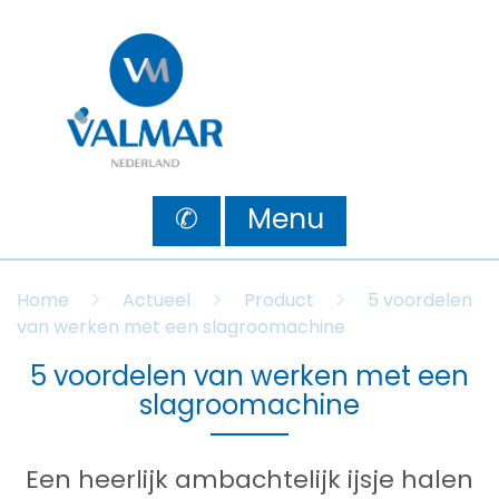
✆
Menu
Home
Actueel
Product
5 voordelen
van werken met een slagroomachine
5 voordelen van werken met een
slagroomachine
Een heerlijk
ambac
htelijk
ijsje halen