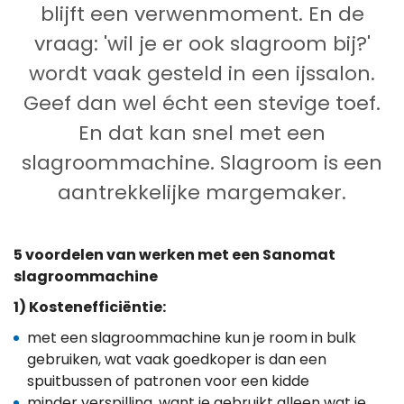
blij
f
t
een verwenmoment. En de
vraag:
'w
il je er
ook
slagroom bij?
'
wordt
vaak
gesteld
in een ijssalon.
Geef dan
wel
é
cht een stevige toef
.
En dat kan
snel
met een
slagroommachine.
Slagroom is een
aantrekkelijke
margemaker.
5 voordelen van werken met een Sanomat
slagroommachine
1) Kostenefficiëntie:
met een slagroommachine kun je room in bulk
gebruiken, wat vaak goedkoper is dan een
spuitbussen of patronen voor een kidde