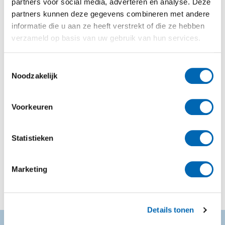
partners voor social media, adverteren en analyse. Deze
patronen weggooit
partners kunnen deze gegevens combineren met andere
bulkverpakking voor slagroom geven minder
informatie die u aan ze heeft verstrekt of die ze hebben
verpakkingsafval
verzameld op basis van uw gebruik van hun services.
5) Hoge capaciteit:
Toestemmingsselectie
ideaal voor horecagelegenheden met een grote
Noodzakelijk
doorstroom zoals ijssalons, restaurants,
pannenkoekhuizen en bakkerijen.
Voorkeuren
Maak je werk makkelijk(er) voor jezelf en je team! En
laat je klanten genieten van kwaliteit.
Statistieken
Bekijk hier de verschillende modellen
Marketing
Details tonen