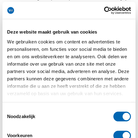
dat je snel geholpen kunt worden bij problemen,
zodat je productie niet stil komt te liggen.
7. Prijs en betalingsvoorwaarden
Deze website maakt gebruik van cookies
Prijs: vergelijk de prijzen van verschillende
leveranciers en kijk verder dan alleen de
We gebruiken cookies om content en advertenties te
aanschafprijs. Denk daarbij aan onderhoud,
personaliseren, om functies voor social media te bieden
reparaties, energieverbruik en mogelijke
en om ons websiteverkeer te analyseren. Ook delen we
toekomstige upgrades.
informatie over uw gebruik van onze site met onze
partners voor social media, adverteren en analyse. Deze
Financieringsopties: vraag naar financieringsopties
partners kunnen deze gegevens combineren met andere
als dat nodig is. Sommige leveranciers bieden lease-
informatie die u aan ze heeft verstrekt of die ze hebben
opties of gespreide betalingen aan, wat handig kan
verzameld op basis van uw gebruik van hun services.
zijn als je startkapitaal beperkt is.
8. Levering, installatie en opstart service
Toestemmingsselectie
Noodzakelijk
Levertijd: informeer naar de levertijd en zorg dat
deze past binnen jouw planning. Het is belangrijk dat
de apparatuur op tijd arriveert voor de opening van
Voorkeuren